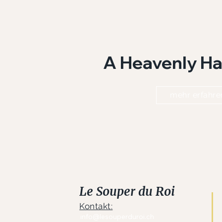
A Heavenly H
mehr erfahre
Le Souper du Roi
Kontakt:
info@lesouperduroi.ch