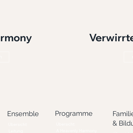
Verwirrt
armony
n
Programme
Famili
Ensemble
& Bild
Übersicht
Übersicht
A Heavenly Harmony
Leitung