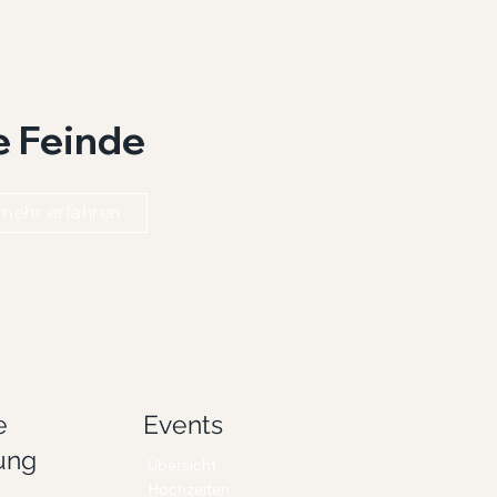
e Feinde
mehr erfahren
e
Events
ung
Übersicht
Hochzeiten