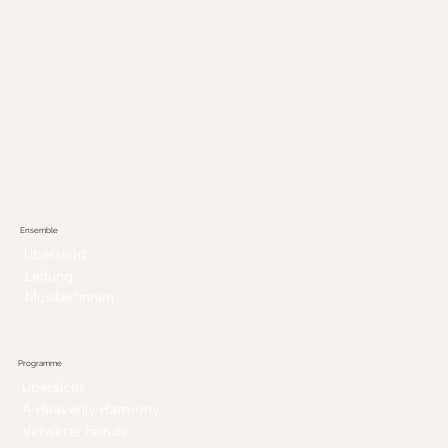
Ensemble
Übersicht
Leitung
Musiker*innen
Programme
Übersicht
A Heavenly Harmony
Verwirrte Feinde