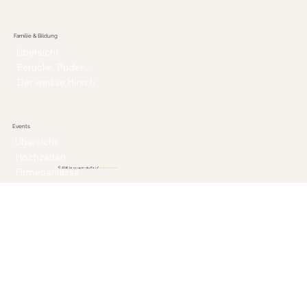
Familie & Bildung
Übersicht
Perücke, Puder ...
Der weisse Hirsch
Events
Übersicht
Hochzeiten
© 2026 Le souper du Roi //
Impressum
Firmenanlässe
Feste und Jubiläen